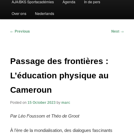
AJA/BKS Sportacadémies
Agenda
In de pers
to
to
Over ons
Nederlands
primary
secondary
content
content
Post
←
Previous
Next
→
navigation
Passage des frontières :
L’éducation physique au
Cameroun
Posted on
15 October 2023
by
marc
Par Léo Foussom et Théo de Groot
À l’ère de la mondialisation, des dialogues fascinants