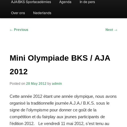
AJA/BKS Sportacadémies
Agenda
In de pers
to
to
Over ons
Nederlands
primary
secondary
content
content
Post
←
Previous
Next
→
navigation
Mini Olympiade BKS / AJA
2012
Posted on
28 May 2012
by
admin
Cette année 2012 étant une année olympique, nous avons
organisé la traditionnelle journée A.J.A./ B.K.S. sous le
signe de l’olympisme pour donner ce goût de la
compétition et du fairplay aux jeunes participants de
l’édition 2012. Le vendredi 11 mai 2012, s’est tenu au