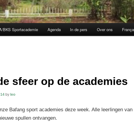
A/BKS Sportacademie
Agenda
In de pers
Over ons
França
e sfeer op de academies
014
by
leo
onze Bafang sport academies deze week. Alle leerlingen van 
ieuwe spullen ontvangen.