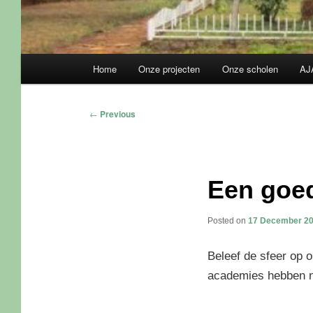
Main
Home
Onze projecten
Onze scholen
AJ
Skip
Skip
menu
to
to
Post
←
Previous
navigation
primary
secondary
content
content
Een goed
Posted on
17 December 2
Beleef de sfeer op 
academies hebben n