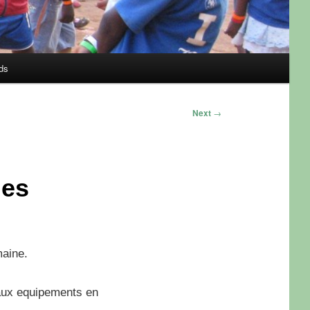
ds
Next
→
ies
maine.
eaux equipements en