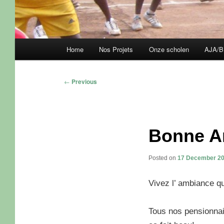
Main
Home
Nos Projets
Onze scholen
AJA/B
Skip
Skip
menu
to
to
Post
←
Previous
navigation
primary
secondary
content
content
Bonne A
Posted on
17 December 2
Vivez l’ ambiance q
Tous nos pensionnai