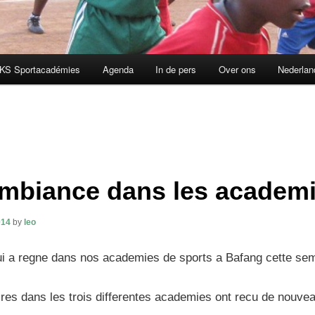
KS Sportacadémies
Agenda
In de pers
Over ons
Nederlan
mbiance dans les academ
014
by
leo
ui a regne dans nos academies de sports a Bafang cette se
res dans les trois differentes academies ont recu de nouv