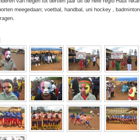
inderen van negen tot dertien jaar uit de hele regio Haut Nk
porten meegedaan; voetbal, handbal, uni hockey , badminton
ragen.
]