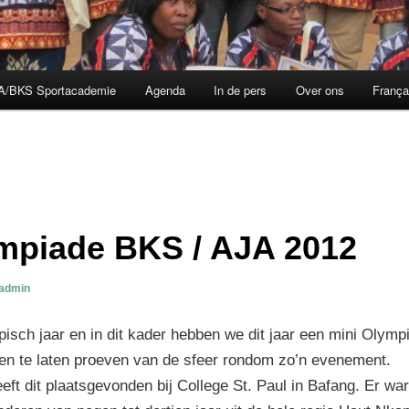
A/BKS Sportacademie
Agenda
In de pers
Over ons
França
mpiade BKS / AJA 2012
admin
pisch jaar en in dit kader hebben we dit jaar een mini Olym
en te laten proeven van de sfeer rondom zo’n evenement.
eft dit plaatsgevonden bij College St. Paul in Bafang. Er w