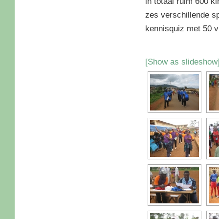
in totaal ruim 600 k
zes verschillende s
kennisquiz met 50 v
[Show as slideshow