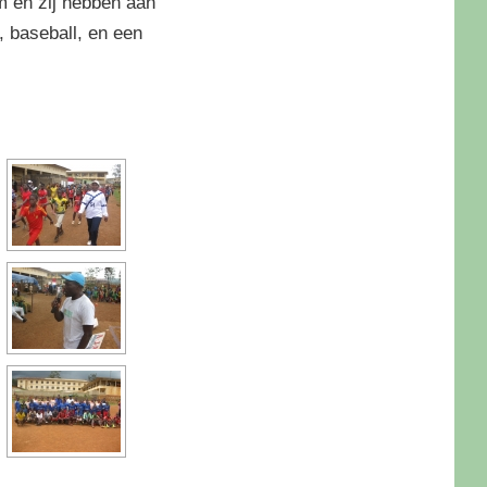
am en zij hebben aan
, baseball, en een