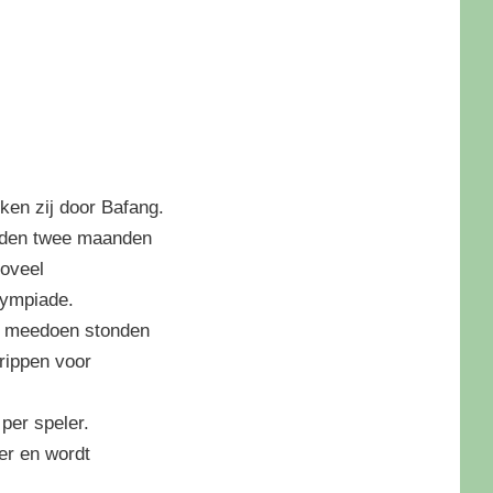
ken zij door Bafang.
adden twee maanden
zoveel
lympiade.
en meedoen stonden
grippen voor
per speler.
er en wordt