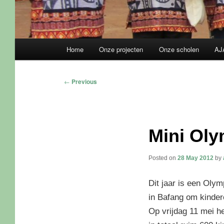
Main
Home
Onze projecten
Onze scholen
AJ
Skip
Skip
menu
to
to
Post
←
Previous
navigation
primary
secondary
content
content
Mini Oly
Posted on
28 May 2012
by
Dit jaar is een Olym
in Bafang om kinder
Op vrijdag 11 mei he