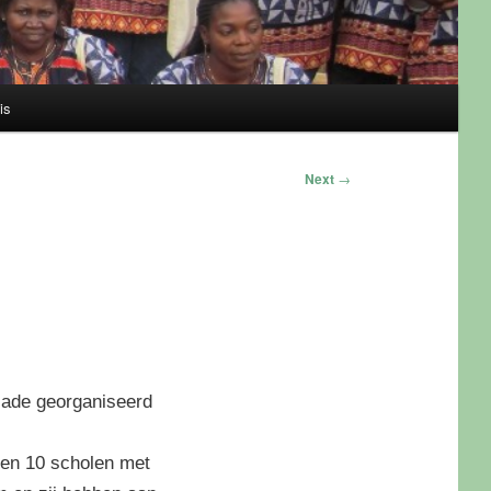
is
Next
→
piade georganiseerd
aren 10 scholen met