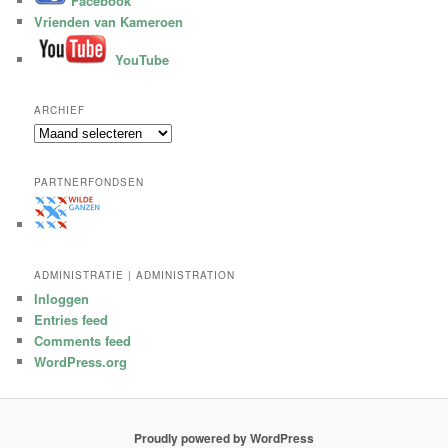
Facebook
Vrienden van Kameroen
YouTube
ARCHIEF
A
r
c
PARTNERFONDSEN
h
i
e
f
ADMINISTRATIE | ADMINISTRATION
Inloggen
Entries feed
Comments feed
WordPress.org
Proudly powered by WordPress