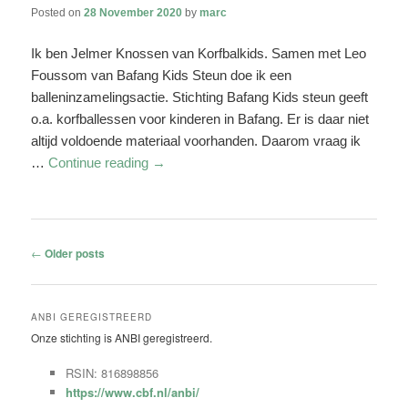
Posted on
28 November 2020
by
marc
Ik ben Jelmer Knossen van Korfbalkids. Samen met Leo
Foussom van Bafang Kids Steun doe ik een
balleninzamelingsactie. Stichting Bafang Kids steun geeft
o.a. korfballessen voor kinderen in Bafang. Er is daar niet
altijd voldoende materiaal voorhanden. Daarom vraag ik
…
Continue reading
→
Post
←
Older posts
navigation
ANBI GEREGISTREERD
Onze stichting is ANBI geregistreerd.
RSIN: 816898856
https://www.cbf.nl/anbi/