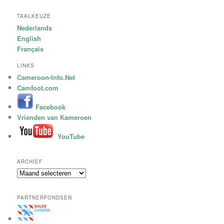
TAALKEUZE
Nederlands
English
Français
LINKS
Cameroon-Info.Net
Camfoot.com
Facebook
Vrienden van Kameroen
YouTube
ARCHIEF
A
r
c
PARTNERFONDSEN
h
i
e